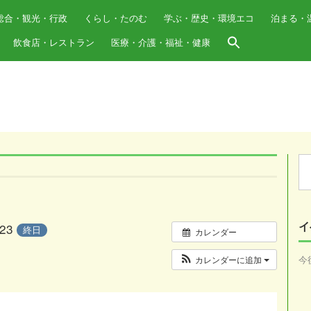
総合・観光・行政
くらし・たのむ
学ぶ・歴史・環境エコ
泊まる・
飲食店・レストラン
医療・介護・福祉・健康
Se
for
イ
/23
終日
カレンダー
今
カレンダーに追加