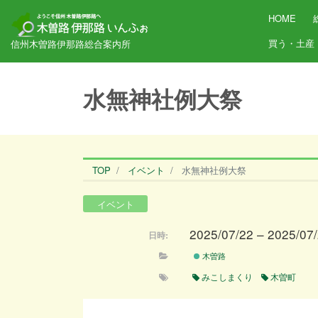
HOME
買う・土産
信州木曽路伊那路総合案内所
水無神社例大祭
TOP
イベント
水無神社例大祭
イベント
2025/07/22 – 2025/07
日時:
木曽路
みこしまくり
木曽町