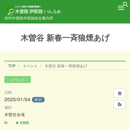
Me
信州木曽路伊那路総合案内所
木曽谷 新春一斉狼煙あげ
TOP
イベント
木曽谷 新春一斉狼煙あげ
イベント
日時:
2025/01/04
終日
場所:
木曽谷全域
木曽路