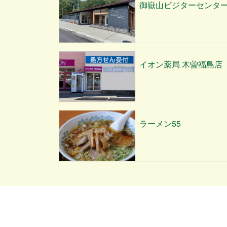
御嶽山ビジターセンタ
イオン薬局 木曽福島店
ラーメン55