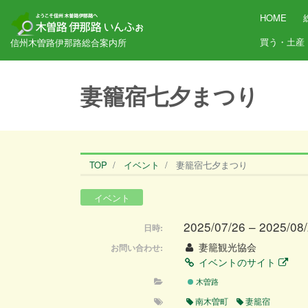
HOME
買う・土産
信州木曽路伊那路総合案内所
妻籠宿七夕まつり
TOP
イベント
妻籠宿七夕まつり
イベント
2025/07/26 – 2025/08
日時:
妻籠観光協会
お問い合わせ:
イベントのサイト
木曽路
南木曽町
妻籠宿