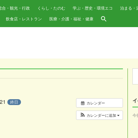
総合・観光・行政
くらし・たのむ
学ぶ・歴史・環境エコ
泊まる・
飲食店・レストラン
医療・介護・福祉・健康
Se
for
イ
/21
終日
カレンダー
今
カレンダーに追加