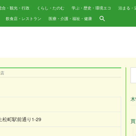
総合・観光・行政
くらし・たのむ
学ぶ・歴史・環境エコ
泊まる・
飲食店・レストラン
医療・介護・福祉・健康
Se
物店
for
木
上松町駅前通り1-29
買