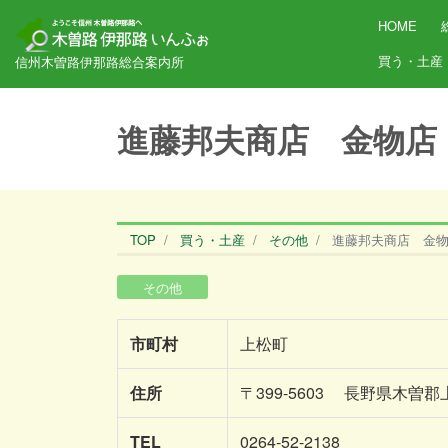
HOME
買う・土産
信州木曽路伊那路総合案内所
進藤邦夫商店 金物店
TOP
買う・土産
その他
進藤邦夫商店 金
その他
市町村
上松町
住所
〒399-5603 長野県木曽郡
TEL
0264-52-2138