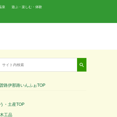
温泉
遊ぶ・楽しむ・体験
Search Button
arch
:
曽路伊那路いんふぉTOP
う・土産TOP
木工品