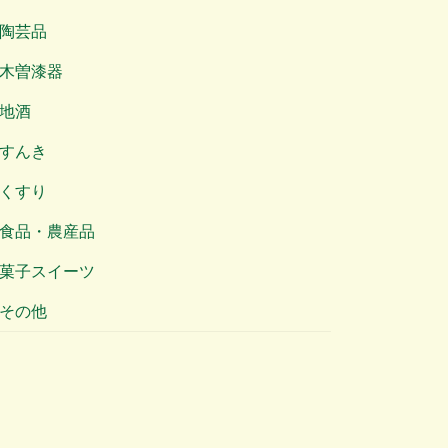
陶芸品
木曽漆器
地酒
すんき
くすり
食品・農産品
菓子スイーツ
その他