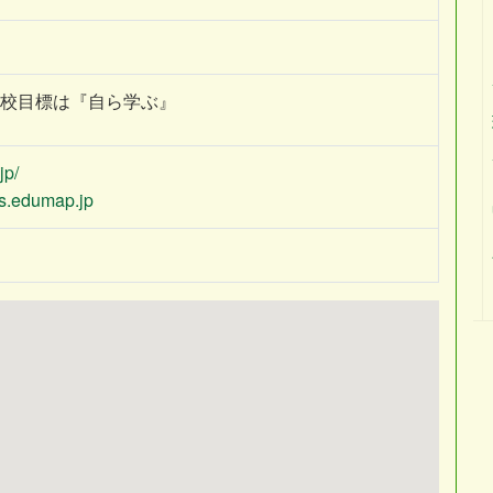
学校目標は『自ら学ぶ』
jp/