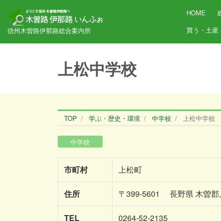
HOME
買う・土産
信州木曽路伊那路総合案内所
上松中学校
TOP
学ぶ・歴史・環境
中学校
上松中学校
中学校
市町村
上松町
住所
〒399-5601 長野県 木
TEL
0264-52-2135