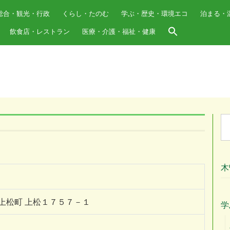
総合・観光・行政
くらし・たのむ
学ぶ・歴史・環境エコ
泊まる・
飲食店・レストラン
医療・介護・福祉・健康
Se
for
木
曽郡上松町 上松１７５７－１
学