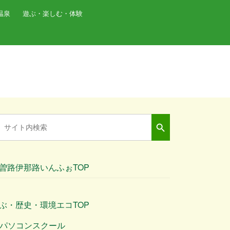
温泉
遊ぶ・楽しむ・体験
Search Button
arch
:
曽路伊那路いんふぉTOP
ぶ・歴史・環境エコTOP
パソコンスクール