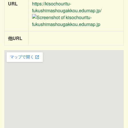
URL
https://kisochouritu-
fukushimashougakkou.edumap.jp/
他URL