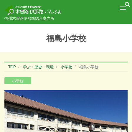
Me
信州木曽路伊那路総合案内所
福島小学校
TOP
学ぶ・歴史・環境
小学校
福島小学校
小学校