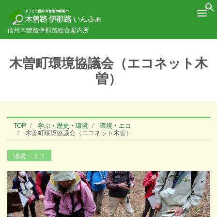
Me
信州木曽路伊那路総合案内所
木曽町環境協議会（エコネット木
曽）
TOP
学ぶ・歴史・環境
環境・エコ
木曽町環境協議会（エコネット木曽）
環境・エコ