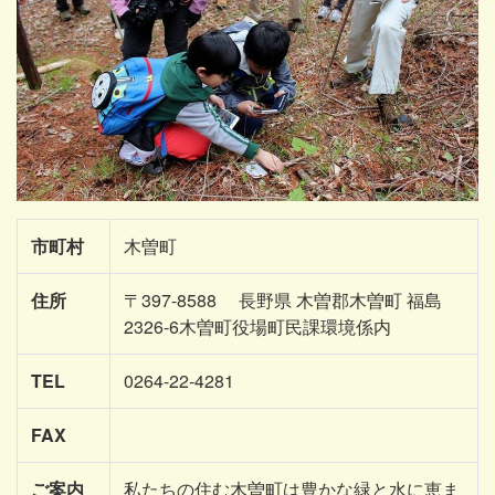
市町村
木曽町
住所
〒397-8588 長野県 木曽郡木曽町 福島
2326-6木曽町役場町民課環境係内
TEL
0264-22-4281
FAX
ご案内
私たちの住む木曽町は豊かな緑と水に恵ま