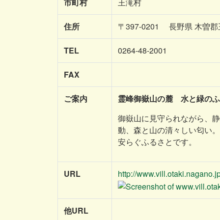
市町村
王滝村
住所
〒397-0201 長野県 木曽
TEL
0264-48-2001
FAX
ご案内
霊峰御嶽山の麓 水と緑のふ
御嶽山に見守られながら、静
動、森と山の清々しい匂い。
安らぐふるさとです。
URL
http://www.vill.otaki.nagano.jp
他URL