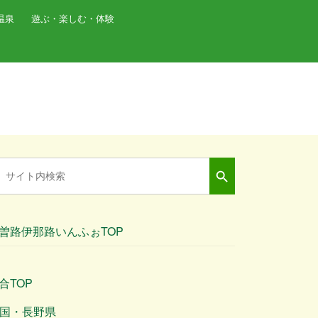
温泉
遊ぶ・楽しむ・体験
Search Button
arch
:
曽路伊那路いんふぉTOP
合TOP
国・長野県