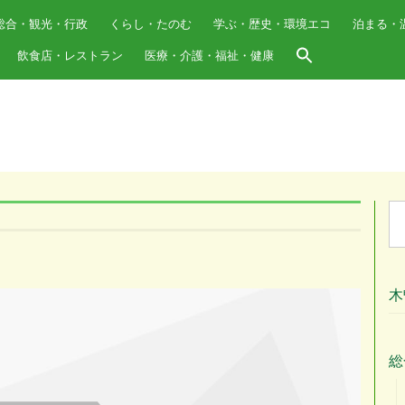
総合・観光・行政
くらし・たのむ
学ぶ・歴史・環境エコ
泊まる・
飲食店・レストラン
医療・介護・福祉・健康
Se
for
木
総