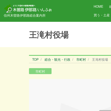
HOME
買う・土産
信州木曽路伊那路総合案内所
王滝村役場
TOP
総合・観光・行政
市町村
王滝村役場
市町村